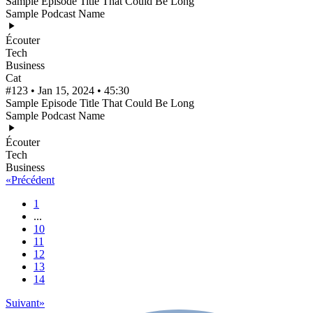
Sample Episode Title That Could Be Long
Sample Podcast Name
Écouter
Tech
Business
Cat
#123 • Jan 15, 2024 • 45:30
Sample Episode Title That Could Be Long
Sample Podcast Name
Écouter
Tech
Business
«
Précédent
1
...
10
11
12
13
14
Suivant
»