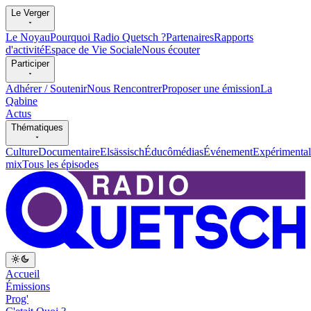
Le Verger
Le Noyau
Pourquoi Radio Quetsch ?
Partenaires
Rapports
d'activité
Espace de Vie Sociale
Nous écouter
Participer
Adhérer / Soutenir
Nous Rencontrer
Proposer une émission
La
Qabine
Actus
Thématiques
Culture
Documentaire
Elsässisch
Éducômédias
Événement
Expérimental
mix
Tous les épisodes
Accueil
Émissions
Prog'