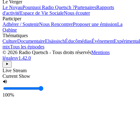
Le Verger
Le Noyau
Pourquoi Radio Quetsch ?
Partenaires
Rapports
d'activité
Espace de Vie Sociale
Nous écouter
Participer
Adhérer / Soutenir
Nous Rencontrer
Proposer une émission
La
Qabine
Thématiques
Culture
Documentaire
Elsässisch
Éducômédias
Événement
Expérimental
mix
Tous les épisodes
© 2026 Radio Quetsch - Tous droits réservés
Mentions
légales
v1.42.0
Live Stream
Current Show
100%