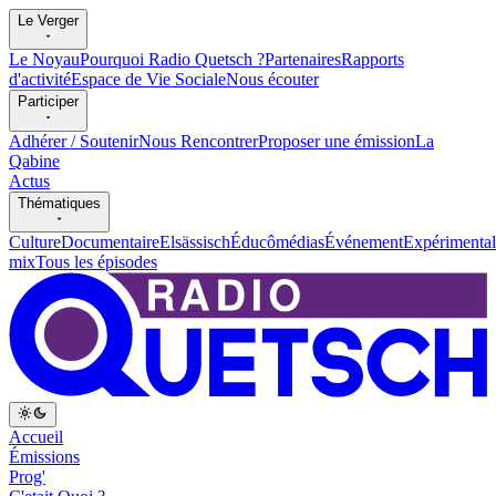
Le Verger
Le Noyau
Pourquoi Radio Quetsch ?
Partenaires
Rapports
d'activité
Espace de Vie Sociale
Nous écouter
Participer
Adhérer / Soutenir
Nous Rencontrer
Proposer une émission
La
Qabine
Actus
Thématiques
Culture
Documentaire
Elsässisch
Éducômédias
Événement
Expérimental
mix
Tous les épisodes
Accueil
Émissions
Prog'