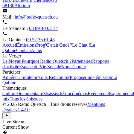
1bis, Boulevard Clemenceau
68130Altkirch
Mail :
info@radio-quetsch.eu
Le Standard :
03 89 40 02 74
La Qabine :
09 52 36 61 48
Accueil
Émissions
Prog'
C'etait Quoi ?
Le Chat !
La
Qabine
Contact
Actus
Le Verger
Le Noyau
Pourquoi Radio Quetsch ?
Partenaires
Rapports
d'activité
Espace de Vie Sociale
Nous écouter
Participer
Adhérer / Soutenir
Nous Rencontrer
Proposer une émission
La
Qabine
Thématiques
Culture
Documentaire
Elsässisch
Éducômédias
Événement
Expérimental
mix
Tous les épisodes
© 2026 Radio Quetsch - Tous droits réservés
Mentions
légales
v1.42.0
Live Stream
Current Show