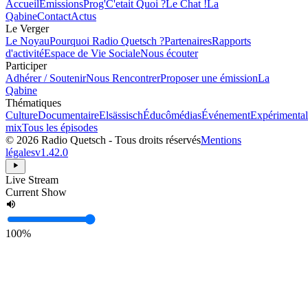
Accueil
Émissions
Prog'
C'etait Quoi ?
Le Chat !
La
Qabine
Contact
Actus
Le Verger
Le Noyau
Pourquoi Radio Quetsch ?
Partenaires
Rapports
d'activité
Espace de Vie Sociale
Nous écouter
Participer
Adhérer / Soutenir
Nous Rencontrer
Proposer une émission
La
Qabine
Thématiques
Culture
Documentaire
Elsässisch
Éducômédias
Événement
Expérimental
mix
Tous les épisodes
© 2026 Radio Quetsch - Tous droits réservés
Mentions
légales
v1.42.0
Live Stream
Current Show
100%