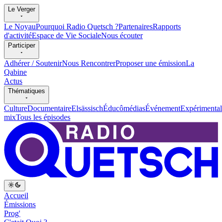
Le Verger
Le Noyau
Pourquoi Radio Quetsch ?
Partenaires
Rapports
d'activité
Espace de Vie Sociale
Nous écouter
Participer
Adhérer / Soutenir
Nous Rencontrer
Proposer une émission
La
Qabine
Actus
Thématiques
Culture
Documentaire
Elsässisch
Éducômédias
Événement
Expérimental
mix
Tous les épisodes
Accueil
Émissions
Prog'