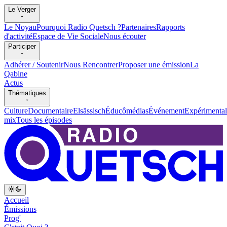
Le Verger
Le Noyau
Pourquoi Radio Quetsch ?
Partenaires
Rapports
d'activité
Espace de Vie Sociale
Nous écouter
Participer
Adhérer / Soutenir
Nous Rencontrer
Proposer une émission
La
Qabine
Actus
Thématiques
Culture
Documentaire
Elsässisch
Éducômédias
Événement
Expérimental
mix
Tous les épisodes
Accueil
Émissions
Prog'