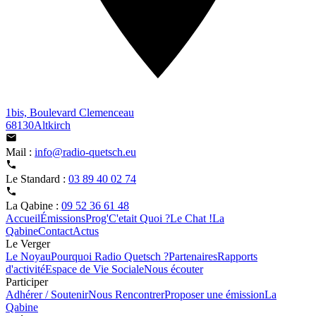
1bis, Boulevard Clemenceau
68130Altkirch
Mail :
info@radio-quetsch.eu
Le Standard :
03 89 40 02 74
La Qabine :
09 52 36 61 48
Accueil
Émissions
Prog'
C'etait Quoi ?
Le Chat !
La
Qabine
Contact
Actus
Le Verger
Le Noyau
Pourquoi Radio Quetsch ?
Partenaires
Rapports
d'activité
Espace de Vie Sociale
Nous écouter
Participer
Adhérer / Soutenir
Nous Rencontrer
Proposer une émission
La
Qabine