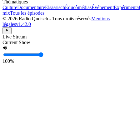
Thématiques
Culture
Documentaire
Elsässisch
Éducômédias
Événement
Expérimental
mix
Tous les épisodes
© 2026 Radio Quetsch - Tous droits réservés
Mentions
légales
v1.42.0
Live Stream
Current Show
100%