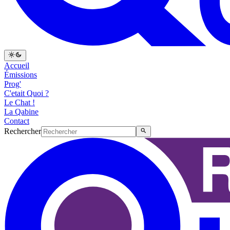
Accueil
Émissions
Prog'
C'etait Quoi ?
Le Chat !
La Qabine
Contact
Rechercher