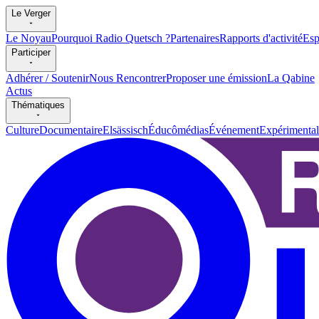
Le Verger
Le Noyau
Pourquoi Radio Quetsch ?
Partenaires
Rapports d'activité
Esp
Participer
Adhérer / Soutenir
Nous Rencontrer
Proposer une émission
La Qabine
Actus
Thématiques
Culture
Documentaire
Elsässisch
Éducômédias
Événement
Expérimental