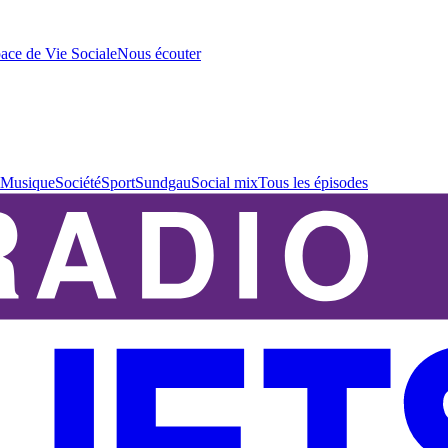
ace de Vie Sociale
Nous écouter
Musique
Société
Sport
Sundgau
Social mix
Tous les épisodes