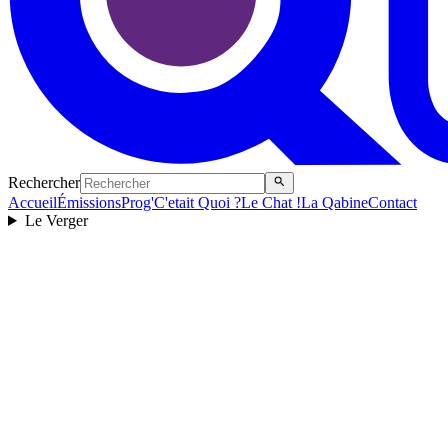
Rechercher
Accueil
Émissions
Prog'
C'etait Quoi ?
Le Chat !
La Qabine
Contact
Le Verger