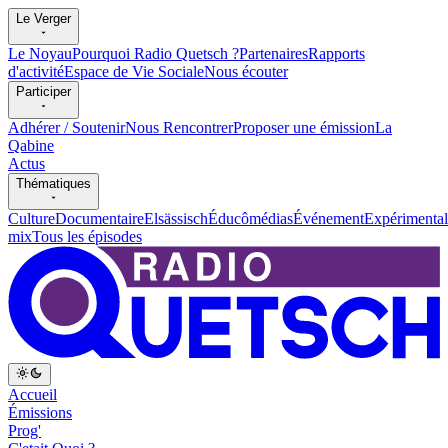
Le Verger
Le Noyau
Pourquoi Radio Quetsch ?
Partenaires
Rapports
d'activité
Espace de Vie Sociale
Nous écouter
Participer
Adhérer / Soutenir
Nous Rencontrer
Proposer une émission
La
Qabine
Actus
Thématiques
Culture
Documentaire
Elsässisch
Éducômédias
Événement
Expérimental
mix
Tous les épisodes
Accueil
Émissions
Prog'