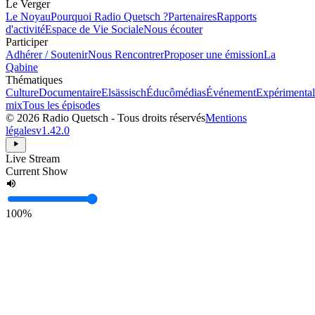
Le Verger
Le Noyau
Pourquoi Radio Quetsch ?
Partenaires
Rapports
d'activité
Espace de Vie Sociale
Nous écouter
Participer
Adhérer / Soutenir
Nous Rencontrer
Proposer une émission
La
Qabine
Thématiques
Culture
Documentaire
Elsässisch
Éducômédias
Événement
Expérimental
mix
Tous les épisodes
© 2026 Radio Quetsch - Tous droits réservés
Mentions
légales
v1.42.0
Live Stream
Current Show
100%