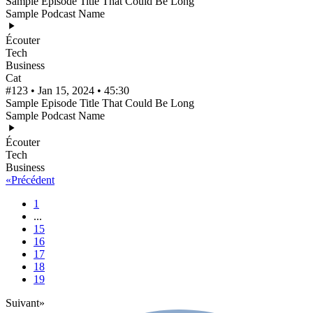
Sample Episode Title That Could Be Long
Sample Podcast Name
Écouter
Tech
Business
Cat
#123 • Jan 15, 2024 • 45:30
Sample Episode Title That Could Be Long
Sample Podcast Name
Écouter
Tech
Business
«
Précédent
1
...
15
16
17
18
19
Suivant
»