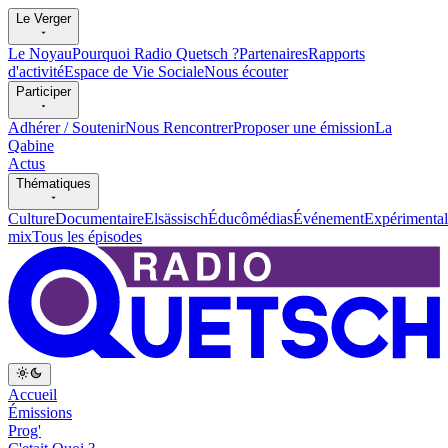
Le Verger
Le Noyau
Pourquoi Radio Quetsch ?
Partenaires
Rapports
d'activité
Espace de Vie Sociale
Nous écouter
Participer
Adhérer / Soutenir
Nous Rencontrer
Proposer une émission
La
Qabine
Actus
Thématiques
Culture
Documentaire
Elsässisch
Éducômédias
Événement
Expérimental
mix
Tous les épisodes
Accueil
Émissions
Prog'