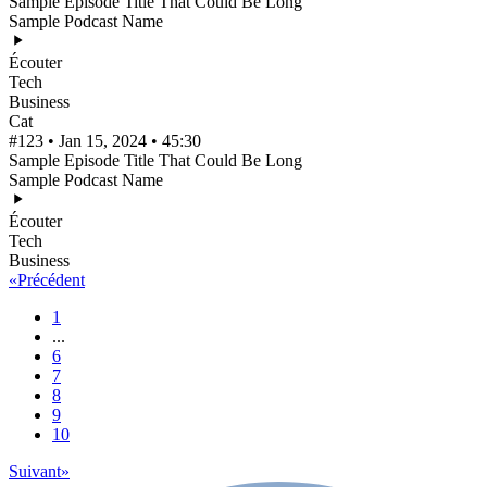
Sample Episode Title That Could Be Long
Sample Podcast Name
Écouter
Tech
Business
Cat
#123 • Jan 15, 2024 • 45:30
Sample Episode Title That Could Be Long
Sample Podcast Name
Écouter
Tech
Business
«
Précédent
1
...
6
7
8
9
10
Suivant
»