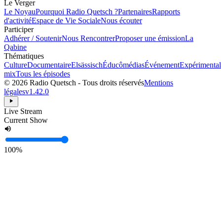
Le Verger
Le Noyau
Pourquoi Radio Quetsch ?
Partenaires
Rapports
d'activité
Espace de Vie Sociale
Nous écouter
Participer
Adhérer / Soutenir
Nous Rencontrer
Proposer une émission
La
Qabine
Thématiques
Culture
Documentaire
Elsässisch
Éducômédias
Événement
Expérimental
mix
Tous les épisodes
© 2026 Radio Quetsch - Tous droits réservés
Mentions
légales
v1.42.0
Live Stream
Current Show
100%