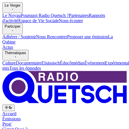
Le Verger
Le Noyau
Pourquoi Radio Quetsch ?
Partenaires
Rapports
d'activité
Espace de Vie Sociale
Nous écouter
Participer
Adhérer / Soutenir
Nous Rencontrer
Proposer une émission
La
Qabine
Actus
Thématiques
Culture
Documentaire
Elsässisch
Éducômédias
Événement
Expérimental
mix
Tous les épisodes
Accueil
Émissions
Prog'