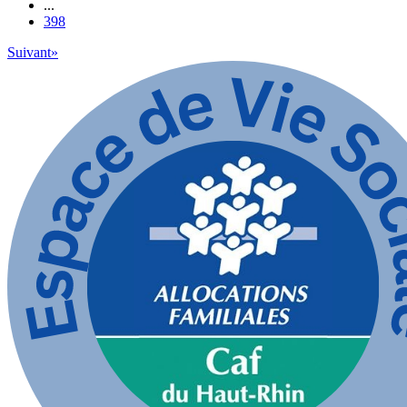
...
398
Suivant
»