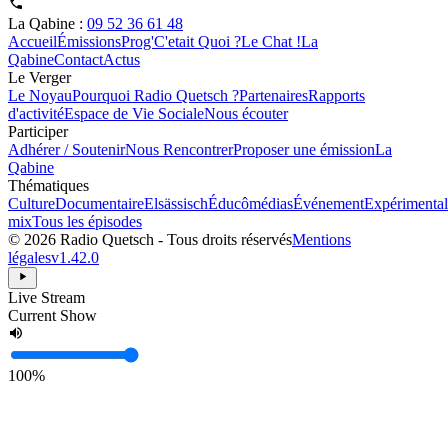
La Qabine :
09 52 36 61 48
Accueil
Émissions
Prog'
C'etait Quoi ?
Le Chat !
La
Qabine
Contact
Actus
Le Verger
Le Noyau
Pourquoi Radio Quetsch ?
Partenaires
Rapports
d'activité
Espace de Vie Sociale
Nous écouter
Participer
Adhérer / Soutenir
Nous Rencontrer
Proposer une émission
La
Qabine
Thématiques
Culture
Documentaire
Elsässisch
Éducômédias
Événement
Expérimental
mix
Tous les épisodes
© 2026 Radio Quetsch - Tous droits réservés
Mentions
légales
v1.42.0
Live Stream
Current Show
100%