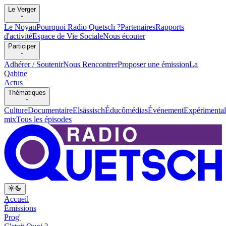
Le Verger
Le Noyau
Pourquoi Radio Quetsch ?
Partenaires
Rapports
d'activité
Espace de Vie Sociale
Nous écouter
Participer
Adhérer / Soutenir
Nous Rencontrer
Proposer une émission
La
Qabine
Actus
Thématiques
Culture
Documentaire
Elsässisch
Éducômédias
Événement
Expérimental
mix
Tous les épisodes
Accueil
Émissions
Prog'