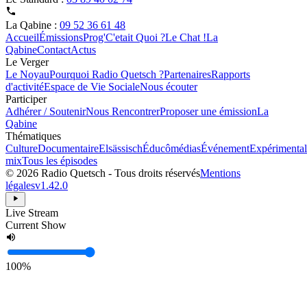
La Qabine :
09 52 36 61 48
Accueil
Émissions
Prog'
C'etait Quoi ?
Le Chat !
La
Qabine
Contact
Actus
Le Verger
Le Noyau
Pourquoi Radio Quetsch ?
Partenaires
Rapports
d'activité
Espace de Vie Sociale
Nous écouter
Participer
Adhérer / Soutenir
Nous Rencontrer
Proposer une émission
La
Qabine
Thématiques
Culture
Documentaire
Elsässisch
Éducômédias
Événement
Expérimental
mix
Tous les épisodes
© 2026 Radio Quetsch - Tous droits réservés
Mentions
légales
v1.42.0
Live Stream
Current Show
100%