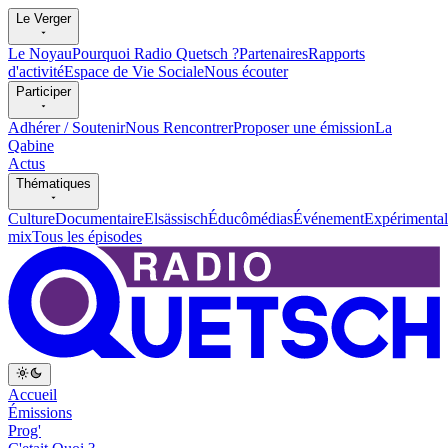
Le Verger
Le Noyau
Pourquoi Radio Quetsch ?
Partenaires
Rapports
d'activité
Espace de Vie Sociale
Nous écouter
Participer
Adhérer / Soutenir
Nous Rencontrer
Proposer une émission
La
Qabine
Actus
Thématiques
Culture
Documentaire
Elsässisch
Éducômédias
Événement
Expérimental
mix
Tous les épisodes
Accueil
Émissions
Prog'