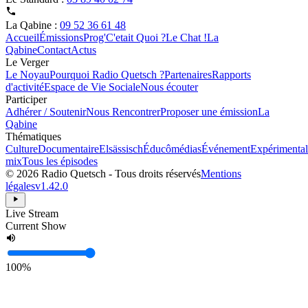
La Qabine :
09 52 36 61 48
Accueil
Émissions
Prog'
C'etait Quoi ?
Le Chat !
La
Qabine
Contact
Actus
Le Verger
Le Noyau
Pourquoi Radio Quetsch ?
Partenaires
Rapports
d'activité
Espace de Vie Sociale
Nous écouter
Participer
Adhérer / Soutenir
Nous Rencontrer
Proposer une émission
La
Qabine
Thématiques
Culture
Documentaire
Elsässisch
Éducômédias
Événement
Expérimental
mix
Tous les épisodes
© 2026 Radio Quetsch - Tous droits réservés
Mentions
légales
v1.42.0
Live Stream
Current Show
100%