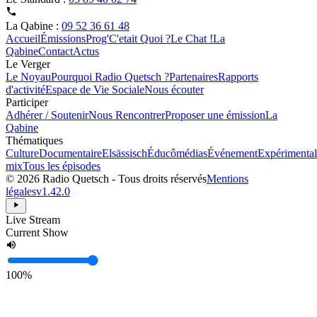
La Qabine :
09 52 36 61 48
Accueil
Émissions
Prog'
C'etait Quoi ?
Le Chat !
La
Qabine
Contact
Actus
Le Verger
Le Noyau
Pourquoi Radio Quetsch ?
Partenaires
Rapports
d'activité
Espace de Vie Sociale
Nous écouter
Participer
Adhérer / Soutenir
Nous Rencontrer
Proposer une émission
La
Qabine
Thématiques
Culture
Documentaire
Elsässisch
Éducômédias
Événement
Expérimental
mix
Tous les épisodes
© 2026 Radio Quetsch - Tous droits réservés
Mentions
légales
v1.42.0
Live Stream
Current Show
100%