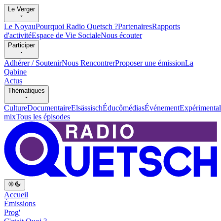
Le Verger
Le Noyau
Pourquoi Radio Quetsch ?
Partenaires
Rapports
d'activité
Espace de Vie Sociale
Nous écouter
Participer
Adhérer / Soutenir
Nous Rencontrer
Proposer une émission
La
Qabine
Actus
Thématiques
Culture
Documentaire
Elsässisch
Éducômédias
Événement
Expérimental
mix
Tous les épisodes
Accueil
Émissions
Prog'