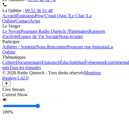
La Qabine :
09 52 36 61 48
Accueil
Émissions
Prog'
C'etait Quoi ?
Le Chat !
La
Qabine
Contact
Actus
Le Verger
Le Noyau
Pourquoi Radio Quetsch ?
Partenaires
Rapports
d'activité
Espace de Vie Sociale
Nous écouter
Participer
Adhérer / Soutenir
Nous Rencontrer
Proposer une émission
La
Qabine
Thématiques
Culture
Documentaire
Elsässisch
Éducômédias
Événement
Expérimental
mix
Tous les épisodes
© 2026 Radio Quetsch - Tous droits réservés
Mentions
légales
v1.42.0
Live Stream
Current Show
100%