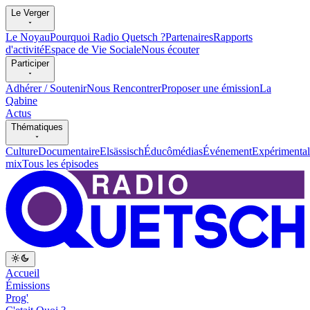
Le Verger
Le Noyau
Pourquoi Radio Quetsch ?
Partenaires
Rapports
d'activité
Espace de Vie Sociale
Nous écouter
Participer
Adhérer / Soutenir
Nous Rencontrer
Proposer une émission
La
Qabine
Actus
Thématiques
Culture
Documentaire
Elsässisch
Éducômédias
Événement
Expérimental
mix
Tous les épisodes
Accueil
Émissions
Prog'