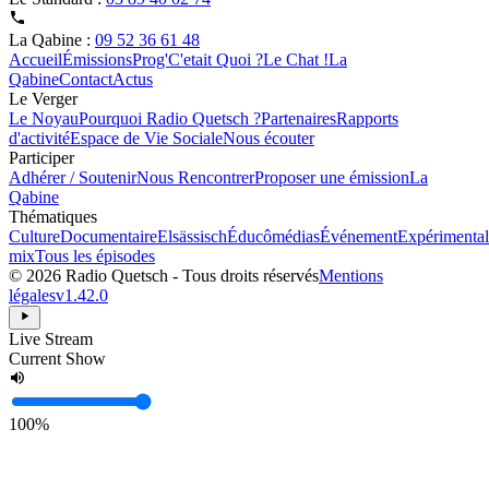
La Qabine :
09 52 36 61 48
Accueil
Émissions
Prog'
C'etait Quoi ?
Le Chat !
La
Qabine
Contact
Actus
Le Verger
Le Noyau
Pourquoi Radio Quetsch ?
Partenaires
Rapports
d'activité
Espace de Vie Sociale
Nous écouter
Participer
Adhérer / Soutenir
Nous Rencontrer
Proposer une émission
La
Qabine
Thématiques
Culture
Documentaire
Elsässisch
Éducômédias
Événement
Expérimental
mix
Tous les épisodes
© 2026 Radio Quetsch - Tous droits réservés
Mentions
légales
v1.42.0
Live Stream
Current Show
100%