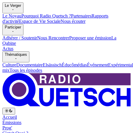
Le Verger
Le Noyau
Pourquoi Radio Quetsch ?
Partenaires
Rapports
d'activité
Espace de Vie Sociale
Nous écouter
Participer
Adhérer / Soutenir
Nous Rencontrer
Proposer une émission
La
Qabine
Actus
Thématiques
Culture
Documentaire
Elsässisch
Éducômédias
Événement
Expérimental
mix
Tous les épisodes
Accueil
Émissions
Prog'