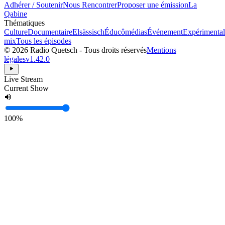
Adhérer / Soutenir
Nous Rencontrer
Proposer une émission
La
Qabine
Thématiques
Culture
Documentaire
Elsässisch
Éducômédias
Événement
Expérimental
mix
Tous les épisodes
© 2026 Radio Quetsch - Tous droits réservés
Mentions
légales
v1.42.0
Live Stream
Current Show
100%