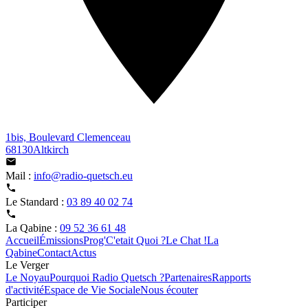
1bis, Boulevard Clemenceau
68130Altkirch
Mail :
info@radio-quetsch.eu
Le Standard :
03 89 40 02 74
La Qabine :
09 52 36 61 48
Accueil
Émissions
Prog'
C'etait Quoi ?
Le Chat !
La
Qabine
Contact
Actus
Le Verger
Le Noyau
Pourquoi Radio Quetsch ?
Partenaires
Rapports
d'activité
Espace de Vie Sociale
Nous écouter
Participer