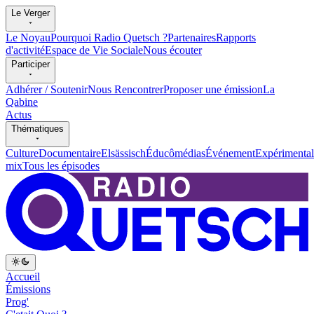
Le Verger
Le Noyau
Pourquoi Radio Quetsch ?
Partenaires
Rapports
d'activité
Espace de Vie Sociale
Nous écouter
Participer
Adhérer / Soutenir
Nous Rencontrer
Proposer une émission
La
Qabine
Actus
Thématiques
Culture
Documentaire
Elsässisch
Éducômédias
Événement
Expérimental
mix
Tous les épisodes
Accueil
Émissions
Prog'