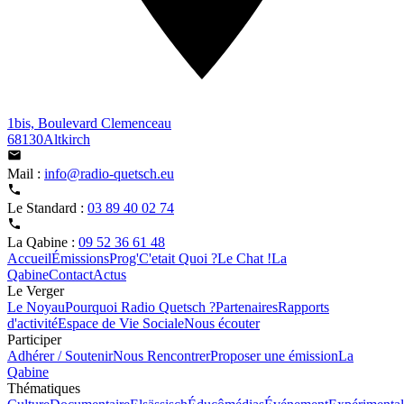
1bis, Boulevard Clemenceau
68130Altkirch
Mail :
info@radio-quetsch.eu
Le Standard :
03 89 40 02 74
La Qabine :
09 52 36 61 48
Accueil
Émissions
Prog'
C'etait Quoi ?
Le Chat !
La
Qabine
Contact
Actus
Le Verger
Le Noyau
Pourquoi Radio Quetsch ?
Partenaires
Rapports
d'activité
Espace de Vie Sociale
Nous écouter
Participer
Adhérer / Soutenir
Nous Rencontrer
Proposer une émission
La
Qabine
Thématiques