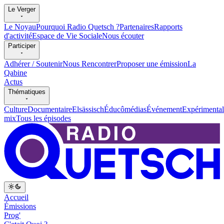
Le Verger
Le Noyau
Pourquoi Radio Quetsch ?
Partenaires
Rapports
d'activité
Espace de Vie Sociale
Nous écouter
Participer
Adhérer / Soutenir
Nous Rencontrer
Proposer une émission
La
Qabine
Actus
Thématiques
Culture
Documentaire
Elsässisch
Éducômédias
Événement
Expérimental
mix
Tous les épisodes
Accueil
Émissions
Prog'