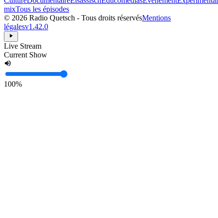
Culture
Documentaire
Elsässisch
Éducômédias
Événement
Expérimental
mix
Tous les épisodes
© 2026 Radio Quetsch - Tous droits réservés
Mentions
légales
v1.42.0
Live Stream
Current Show
100%